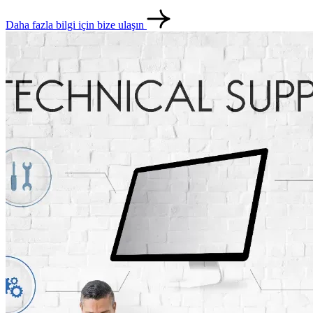
Daha fazla bilgi için bize ulaşın
metlerimiz
İletişim
English