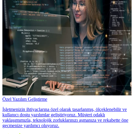
Özel Yazılım Geliştirme
İşletmenizin ihtiyaçlarına özel olarak tasarlanmış, ölçeklenebilir ve
kullanıcı dostu yazılımlar geliştiriyoruz. Müşteri odaklı
yaklaşımımızla, teknolojik zorluklarınızı aşmanıza ve rekabette öne
geçmenize yardımcı oluyoruz.