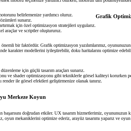
snek motoru seçmenize yardımcı olurken, motorun tam potansiyelinden y
torunu belirlemenize yardımcı oluruz.
Grafik Optimiz
özümleri sunarız.
rmak için özel optimizasyon stratejileri uygularız.
l araçlar ve scriptler oluştururuz.
önemli bir faktördür. Grafik optimizasyon yazılımlarımız, oyununuzun g
 karakter modellerini iyileştirebilir, doku haritalarını optimize edebilir
düzenleme için güçlü tasarım araçları sunarız.
u ve shader optimizasyonu gibi tekniklerle görsel kaliteyi korurken per
nder ile görsel efektleri geliştirmenize olanak tanırız.
cuyu Merkeze Koyun
başarısını doğrudan etkiler. UX tasarım hizmetlerimiz, oyununuzun kul
ız, oyun mekaniklerini optimize ederiz, arayüz tasarımı yaparız ve oyun içi