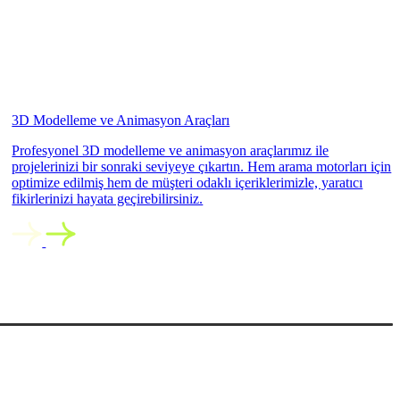
3D Modelleme ve Animasyon Araçları
Profesyonel 3D modelleme ve animasyon araçlarımız ile
projelerinizi bir sonraki seviyeye çıkartın. Hem arama motorları için
optimize edilmiş hem de müşteri odaklı içeriklerimizle, yaratıcı
fikirlerinizi hayata geçirebilirsiniz.