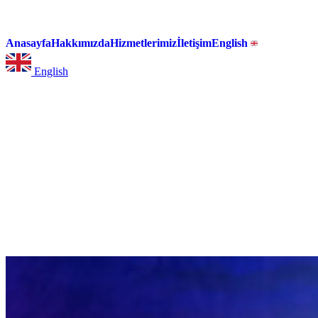
Anasayfa
Hakkımızda
Hizmetlerimiz
İletişim
English
English