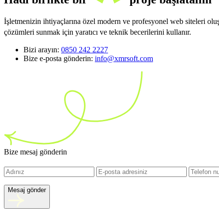
İşletmenizin ihtiyaçlarına özel modern ve profesyonel web siteleri ol
çözümleri sunmak için yaratıcı ve teknik becerilerini kullanır.
Bizi arayın:
0850 242 2227
Bize e-posta gönderin:
info@xmrsoft.com
Bize mesaj gönderin
Mesaj gönder