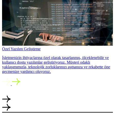
Özel Yazılım Geliştirme
İşletmenizin ihtiyaçlarına özel olarak tasarlanmış, ölçeklenebilir ve
kullanıcı dostu yazılımlar geliştiriyoruz. Müşteri odaklı
yaklaşımımızla, teknolojik zorluklarınızı aşmanıza ve rekabette öne
geçmenize yardımcı oluyoruz.