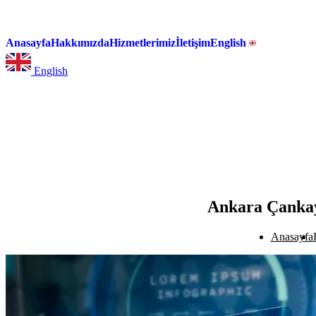
Anasayfa
Hakkımızda
Hizmetlerimiz
İletişim
English
English
Ankara Çankaya
Anasayfa