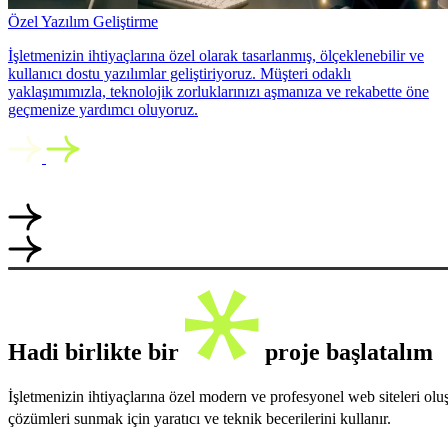
Özel Yazılım Geliştirme
İşletmenizin ihtiyaçlarına özel olarak tasarlanmış, ölçeklenebilir ve
kullanıcı dostu yazılımlar geliştiriyoruz. Müşteri odaklı
yaklaşımımızla, teknolojik zorluklarınızı aşmanıza ve rekabette öne
geçmenize yardımcı oluyoruz.
Hadi birlikte bir
proje başlatalım
İşletmenizin ihtiyaçlarına özel modern ve profesyonel web siteleri ol
çözümleri sunmak için yaratıcı ve teknik becerilerini kullanır.