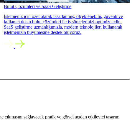
Bulut Çözümleri ve SaaS Geliştirme
İşletmeniz için özel olarak tasarlanmış, ölçeklenebilir, güvenli ve
kullanıcı dostu bulut çözümleri ile iş süreçlerinizi optimize edin.
SaaS geliştirme uzmanlığımızla, modern teknolojileri kullanarak
işletmenizin büyümesine destek oluyoruz.
 çıkmasını sağlayacak pratik ve görsel açıdan etkileyici tasarım