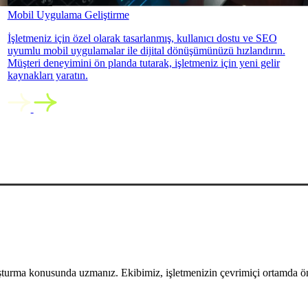
Mobil Uygulama Geliştirme
İşletmeniz için özel olarak tasarlanmış, kullanıcı dostu ve SEO
uyumlu mobil uygulamalar ile dijital dönüşümünüzü hızlandırın.
Müşteri deneyimini ön planda tutarak, işletmeniz için yeni gelir
kaynakları yaratın.
uşturma konusunda uzmanız. Ekibimiz, işletmenizin çevrimiçi ortamda öne