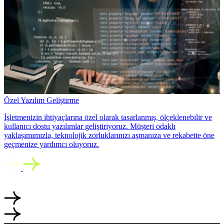
Özel Yazılım Geliştirme
İşletmenizin ihtiyaçlarına özel olarak tasarlanmış, ölçeklenebilir ve
kullanıcı dostu yazılımlar geliştiriyoruz. Müşteri odaklı
yaklaşımımızla, teknolojik zorluklarınızı aşmanıza ve rekabette öne
geçmenize yardımcı oluyoruz.