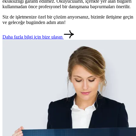
eksiksizliği garanti edilmez. Okuyucuların, içerikte yer alan bilgileri
kullanmadan önce profesyonel bir danışmana başvurmaları önerilir.
Siz de işletmenize özel bir çözüm arıyorsanız, bizimle iletişime geçin
ve geleceğe bugünden adım atın!
Daha fazla bilgi için bize ulaşın
metlerimiz
İletişim
English