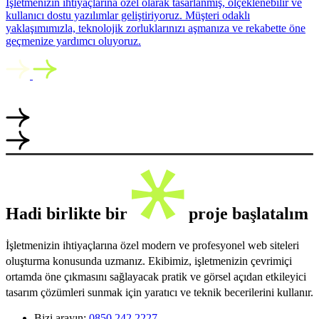
İşletmenizin ihtiyaçlarına özel olarak tasarlanmış, ölçeklenebilir ve
kullanıcı dostu yazılımlar geliştiriyoruz. Müşteri odaklı
yaklaşımımızla, teknolojik zorluklarınızı aşmanıza ve rekabette öne
geçmenize yardımcı oluyoruz.
Hadi birlikte bir
proje başlatalım
İşletmenizin ihtiyaçlarına özel modern ve profesyonel web siteleri
oluşturma konusunda uzmanız. Ekibimiz, işletmenizin çevrimiçi
ortamda öne çıkmasını sağlayacak pratik ve görsel açıdan etkileyici
tasarım çözümleri sunmak için yaratıcı ve teknik becerilerini kullanır.
Bizi arayın:
0850 242 2227