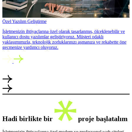
Özel Yazılım Geliştirme
İşletmenizin ihtiyaçlarına özel olarak tasarlanmış, ölçeklenebilir ve
kullanıcı dostu yazılımlar geliştiriyoruz. Müşteri odaklı
yaklaşımımızla, teknolojik zorluklarınızı aşmanıza ve rekabette öne
geçmenize yardımcı oluyoruz.
Hadi birlikte bir
proje başlatalım
İşletmenizin ihtiyaçlarına özel modern ve profesyonel web siteleri