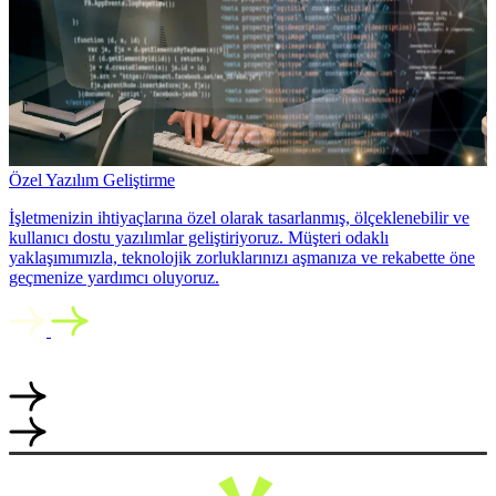
Özel Yazılım Geliştirme
İşletmenizin ihtiyaçlarına özel olarak tasarlanmış, ölçeklenebilir ve
kullanıcı dostu yazılımlar geliştiriyoruz. Müşteri odaklı
yaklaşımımızla, teknolojik zorluklarınızı aşmanıza ve rekabette öne
geçmenize yardımcı oluyoruz.