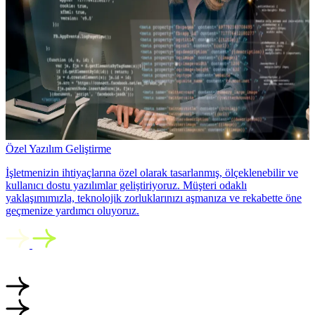
Özel Yazılım Geliştirme
İşletmenizin ihtiyaçlarına özel olarak tasarlanmış, ölçeklenebilir ve
kullanıcı dostu yazılımlar geliştiriyoruz. Müşteri odaklı
yaklaşımımızla, teknolojik zorluklarınızı aşmanıza ve rekabette öne
geçmenize yardımcı oluyoruz.