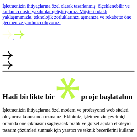
İşletmenizin ihtiyaçlarına özel olarak tasarlanmış, ölçeklenebilir ve
kullanıcı dostu yazılımlar geliştiriyoruz. Müşteri odaklı
yaklaşımımızla, teknolojik zorluklarınızı aşmanıza ve rekabette öne
geçmenize yardımcı oluyoruz.
Hadi birlikte bir
proje başlatalım
İşletmenizin ihtiyaçlarına özel modern ve profesyonel web siteleri
oluşturma konusunda uzmanız. Ekibimiz, işletmenizin çevrimiçi
ortamda öne çıkmasını sağlayacak pratik ve görsel açıdan etkileyici
tasarım çözümleri sunmak için yaratıcı ve teknik becerilerini kullanır.