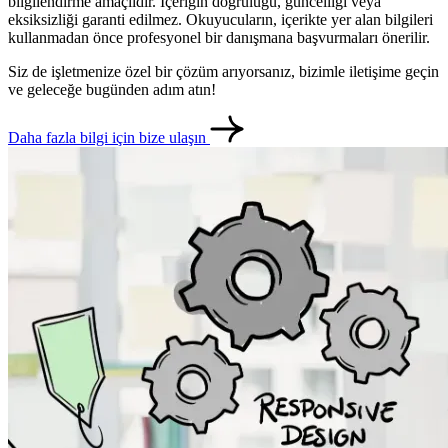
bilgilendirme amaçlıdır. İçeriğin doğruluğu, güncelliği veya
eksiksizliği garanti edilmez. Okuyucuların, içerikte yer alan bilgileri
kullanmadan önce profesyonel bir danışmana başvurmaları önerilir.
Siz de işletmenize özel bir çözüm arıyorsanız, bizimle iletişime geçin
ve geleceğe bugünden adım atın!
Daha fazla bilgi için bize ulaşın
metlerimiz
İletişim
English