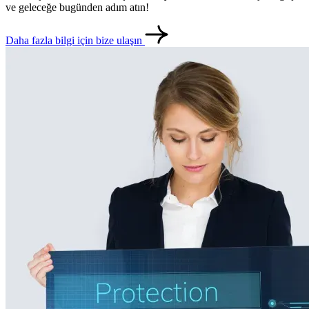
ve geleceğe bugünden adım atın!
Daha fazla bilgi için bize ulaşın
metlerimiz
İletişim
English