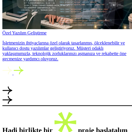
Özel Yazılım Geliştirme
İşletmenizin ihtiyaçlarına özel olarak tasarlanmış, ölçeklenebilir ve
kullanıcı dostu yazılımlar geliştiriyoruz. Müşteri odaklı
yaklaşımımızla, teknolojik zorluklarınızı aşmanıza ve rekabette öne
geçmenize yardımcı oluyoruz.
Hadi birlikte bir
proje başlatalım