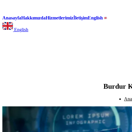
Anasayfa
Hakkımızda
Hizmetlerimiz
İletişim
English
English
Burdur K
Ana