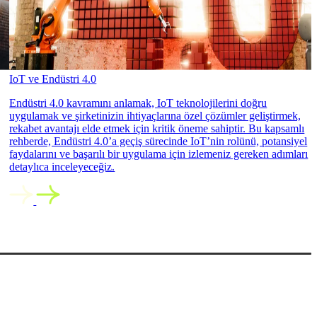
IoT ve Endüstri 4.0
Endüstri 4.0 kavramını anlamak, IoT teknolojilerini doğru
uygulamak ve şirketinizin ihtiyaçlarına özel çözümler geliştirmek,
rekabet avantajı elde etmek için kritik öneme sahiptir. Bu kapsamlı
rehberde, Endüstri 4.0’a geçiş sürecinde IoT’nin rolünü, potansiyel
faydalarını ve başarılı bir uygulama için izlemeniz gereken adımları
detaylıca inceleyeceğiz.