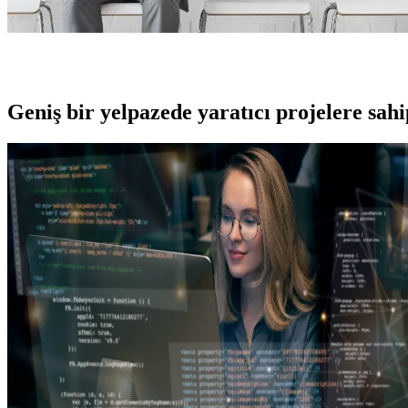
Geniş bir yelpazede yaratıcı projelere
sah