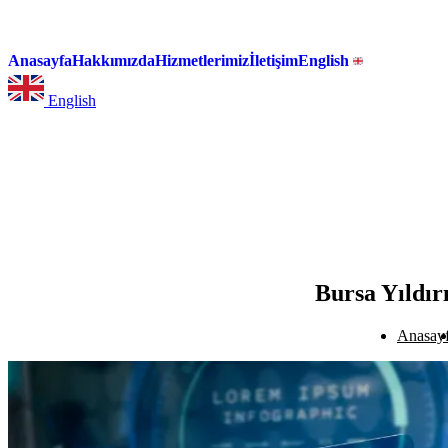
Anasayfa
Hakkımızda
Hizmetlerimiz
İletişim
English
English
Bursa Yıldır
Anasay