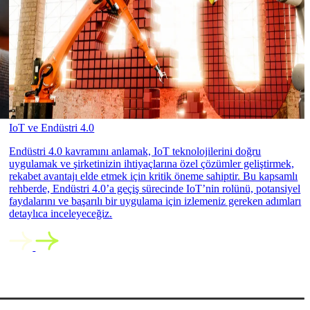
IoT ve Endüstri 4.0
Endüstri 4.0 kavramını anlamak, IoT teknolojilerini doğru
uygulamak ve şirketinizin ihtiyaçlarına özel çözümler geliştirmek,
rekabet avantajı elde etmek için kritik öneme sahiptir. Bu kapsamlı
rehberde, Endüstri 4.0’a geçiş sürecinde IoT’nin rolünü, potansiyel
faydalarını ve başarılı bir uygulama için izlemeniz gereken adımları
detaylıca inceleyeceğiz.