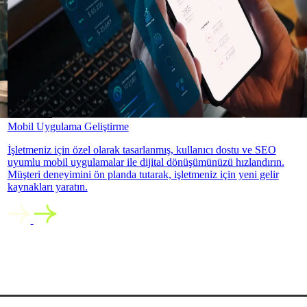
Mobil Uygulama Geliştirme
İşletmeniz için özel olarak tasarlanmış, kullanıcı dostu ve SEO
uyumlu mobil uygulamalar ile dijital dönüşümünüzü hızlandırın.
Müşteri deneyimini ön planda tutarak, işletmeniz için yeni gelir
kaynakları yaratın.