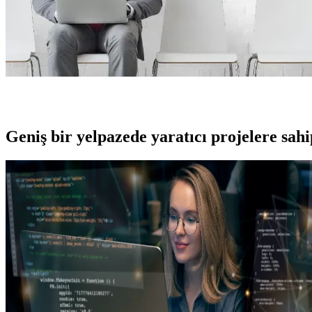
Geniş bir yelpazede yaratıcı projelere
sah