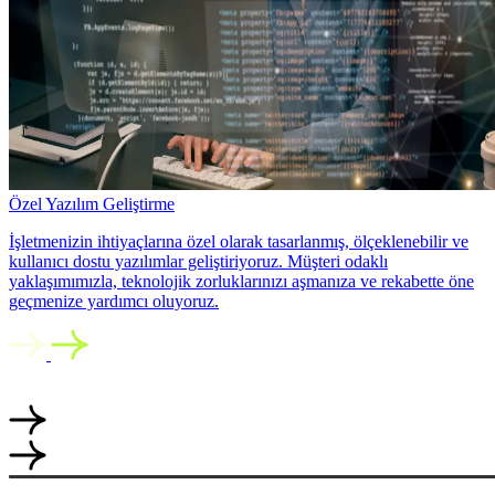
Özel Yazılım Geliştirme
İşletmenizin ihtiyaçlarına özel olarak tasarlanmış, ölçeklenebilir ve
kullanıcı dostu yazılımlar geliştiriyoruz. Müşteri odaklı
yaklaşımımızla, teknolojik zorluklarınızı aşmanıza ve rekabette öne
geçmenize yardımcı oluyoruz.