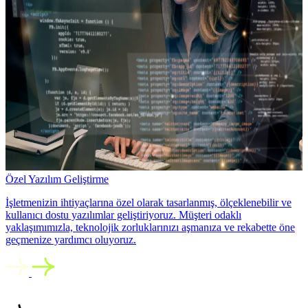
Özel Yazılım Geliştirme
İşletmenizin ihtiyaçlarına özel olarak tasarlanmış, ölçeklenebilir ve
kullanıcı dostu yazılımlar geliştiriyoruz. Müşteri odaklı
yaklaşımımızla, teknolojik zorluklarınızı aşmanıza ve rekabette öne
geçmenize yardımcı oluyoruz.