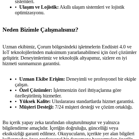
sistemleri.
Ulaşım ve Lojistik:
Akıllı ulaşım sistemleri ve lojistik
optimizasyonu.
Neden Bizimle Çalışmalısınız?
Uzman ekibimiz, Çorum bölgesindeki işletmelerin Endüstri 4.0 ve
IoT teknolojilerinden maksimum yararlanabilmesi için özel çözümler
geliştirir. Deneyimlerimiz ve teknolojik altyapımız, sizlere en iyi
hizmeti sunmamızın garantisi.
Uzman Ekibe Erişim:
Deneyimli ve profesyonel bir ekiple
çalışın.
Özel Çözümler:
İşletmenizin özel ihtiyaçlarına göre
özelleştirilmiş hizmetler.
Yüksek Kalite:
Uluslararası standartlarda hizmet garantisi.
Müşteri Desteği:
7/24 müşteri desteği ve çözüm ortaklığı.
metlerimiz
İletişim
English
Bu içerik yapay zeka tarafından oluşturulmuştur ve yalnızca
bilgilendirme amaçlıdır. İçeriğin doğruluğu, güncelliği veya
eksiksizliği garanti edilmez. Okuyucuların, içerikte yer alan bilgileri