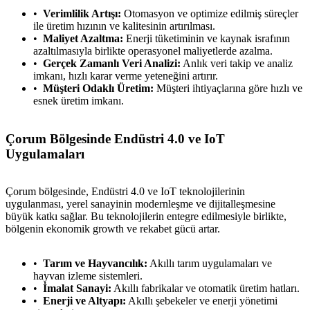
Verimlilik Artışı:
Otomasyon ve optimize edilmiş süreçler
ile üretim hızının ve kalitesinin artırılması.
Maliyet Azaltma:
Enerji tüketiminin ve kaynak israfının
azaltılmasıyla birlikte operasyonel maliyetlerde azalma.
Gerçek Zamanlı Veri Analizi:
Anlık veri takip ve analiz
imkanı, hızlı karar verme yeteneğini artırır.
Müşteri Odaklı Üretim:
Müşteri ihtiyaçlarına göre hızlı ve
esnek üretim imkanı.
Çorum Bölgesinde Endüstri 4.0 ve IoT
Uygulamaları
Çorum bölgesinde, Endüstri 4.0 ve IoT teknolojilerinin
uygulanması, yerel sanayinin modernleşme ve dijitalleşmesine
büyük katkı sağlar. Bu teknolojilerin entegre edilmesiyle birlikte,
bölgenin ekonomik growth ve rekabet gücü artar.
Tarım ve Hayvancılık:
Akıllı tarım uygulamaları ve
hayvan izleme sistemleri.
İmalat Sanayi:
Akıllı fabrikalar ve otomatik üretim hatları.
Enerji ve Altyapı:
Akıllı şebekeler ve enerji yönetimi