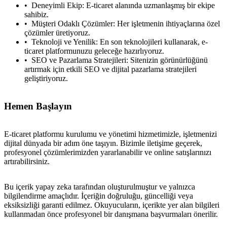
Deneyimli Ekip: E-ticaret alanında uzmanlaşmış bir ekipe
sahibiz.
Müşteri Odaklı Çözümler: Her işletmenin ihtiyaçlarına özel
çözümler üretiyoruz.
Teknoloji ve Yenilik: En son teknolojileri kullanarak, e-
ticaret platformunuzu geleceğe hazırlıyoruz.
SEO ve Pazarlama Stratejileri: Sitenizin görünürlüğünü
artırmak için etkili SEO ve dijital pazarlama stratejileri
geliştiriyoruz.
Hemen Başlayın
E-ticaret platformu kurulumu ve yönetimi hizmetimizle, işletmenizi
dijital dünyada bir adım öne taşıyın. Bizimle iletişime geçerek,
profesyonel çözümlerimizden yararlanabilir ve online satışlarınızı
artırabilirsiniz.
Bu içerik yapay zeka tarafından oluşturulmuştur ve yalnızca
bilgilendirme amaçlıdır. İçeriğin doğruluğu, güncelliği veya
eksiksizliği garanti edilmez. Okuyucuların, içerikte yer alan bilgileri
kullanmadan önce profesyonel bir danışmana başvurmaları önerilir.