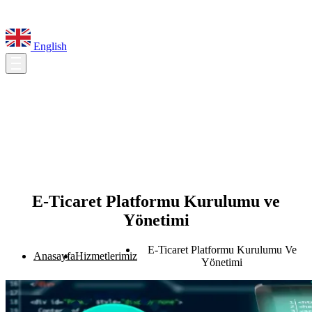
English
E-Ticaret Platformu Kurulumu ve
Yönetimi
E-Ticaret Platformu Kurulumu Ve
Anasayfa
Hizmetlerimiz
Yönetimi