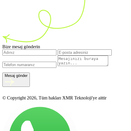
Bize mesaj gönderin
Mesaj gönder
© Copyright 2026, Tüm hakları XMR Teknoloji'ye aittir