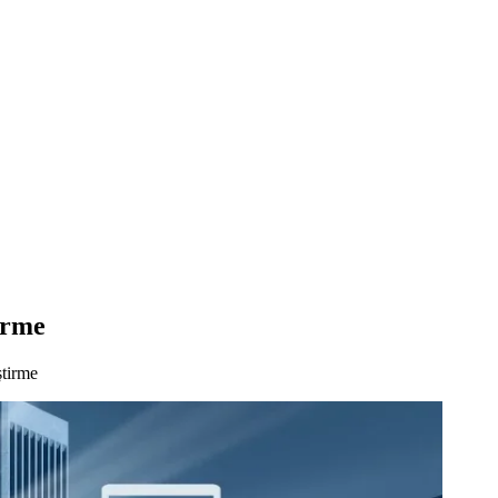
irme
tirme