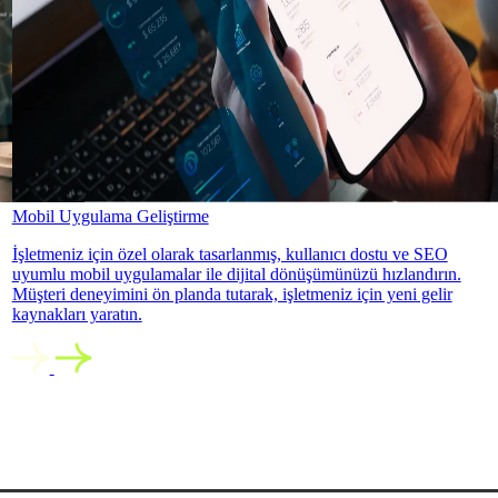
Mobil Uygulama Geliştirme
İşletmeniz için özel olarak tasarlanmış, kullanıcı dostu ve SEO
uyumlu mobil uygulamalar ile dijital dönüşümünüzü hızlandırın.
Müşteri deneyimini ön planda tutarak, işletmeniz için yeni gelir
kaynakları yaratın.