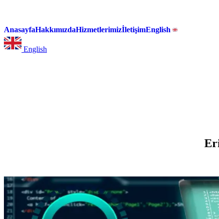
Anasayfa
Hakkımızda
Hizmetlerimiz
İletişim
English
English
Er