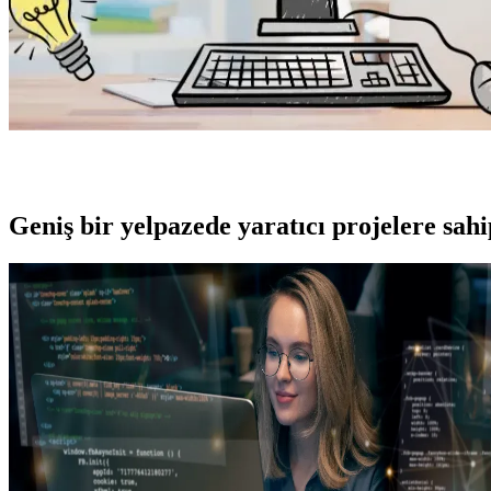
Geniş bir yelpazede yaratıcı projelere
sah