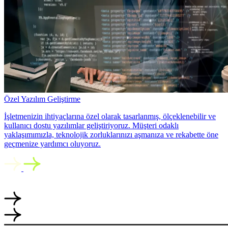
Özel Yazılım Geliştirme
İşletmenizin ihtiyaçlarına özel olarak tasarlanmış, ölçeklenebilir ve
kullanıcı dostu yazılımlar geliştiriyoruz. Müşteri odaklı
yaklaşımımızla, teknolojik zorluklarınızı aşmanıza ve rekabette öne
geçmenize yardımcı oluyoruz.