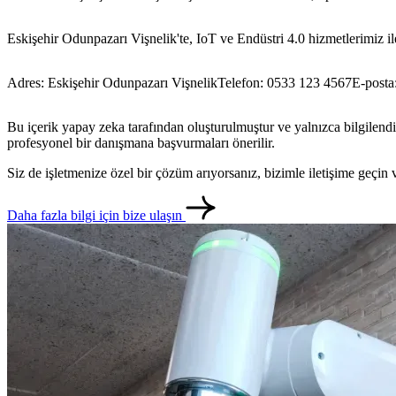
Eskişehir Odunpazarı Vişnelik'te, IoT ve Endüstri 4.0 hizmetlerimiz ile
Adres: Eskişehir Odunpazarı Vişnelik
Telefon: 0533 123 4567
E-posta
Bu içerik yapay zeka tarafından oluşturulmuştur ve yalnızca bilgilendi
profesyonel bir danışmana başvurmaları önerilir.
Siz de işletmenize özel bir çözüm arıyorsanız, bizimle iletişime geçi
Daha fazla bilgi için bize ulaşın