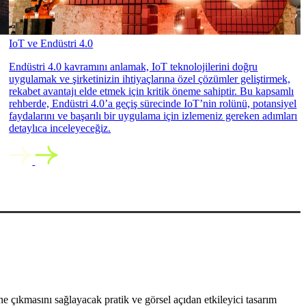
IoT ve Endüstri 4.0
Endüstri 4.0 kavramını anlamak, IoT teknolojilerini doğru
uygulamak ve şirketinizin ihtiyaçlarına özel çözümler geliştirmek,
rekabet avantajı elde etmek için kritik öneme sahiptir. Bu kapsamlı
rehberde, Endüstri 4.0’a geçiş sürecinde IoT’nin rolünü, potansiyel
faydalarını ve başarılı bir uygulama için izlemeniz gereken adımları
detaylıca inceleyeceğiz.
 çıkmasını sağlayacak pratik ve görsel açıdan etkileyici tasarım