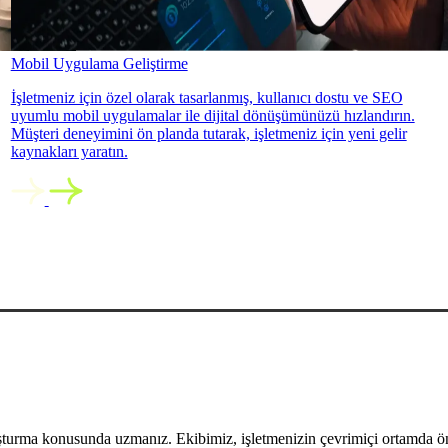
Mobil Uygulama Geliştirme
İşletmeniz için özel olarak tasarlanmış, kullanıcı dostu ve SEO
uyumlu mobil uygulamalar ile dijital dönüşümünüzü hızlandırın.
Müşteri deneyimini ön planda tutarak, işletmeniz için yeni gelir
kaynakları yaratın.
uşturma konusunda uzmanız. Ekibimiz, işletmenizin çevrimiçi ortamda öne