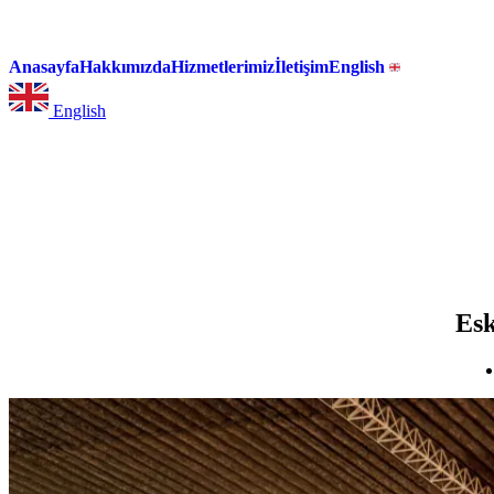
Anasayfa
Hakkımızda
Hizmetlerimiz
İletişim
English
English
Esk