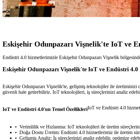
Eskişehir Odunpazarı Vişnelik'te IoT ve 
Endüstri 4.0 hizmetlerimizle Eskişehir Odunpazarı Vişnelik bölgesindek
Eskişehir Odunpazarı Vişnelik'te IoT ve Endüstri 4.0
Eskişehir Odunpazarı Vişnelik'te, gelişmiş teknolojiler ile üretiminizi
güvenli hale getirebiliriz. IoT teknolojileri, iş süreçlerinizi analiz edeb
IoT ve Endüstri 4.0 hizmetle
IoT ve Endüstri 4.0'un Temel Özellikleri
Verimlilik ve Hızlanma: IoT teknolojileri ile üretim süreçlerini
Doğa Dostu Üretim: Endüstri 4.0 hizmetlerimiz ile üretim süre
Gelişmiş Analiz: İş süreçlerinizi analiz edebilir, optimize edeb