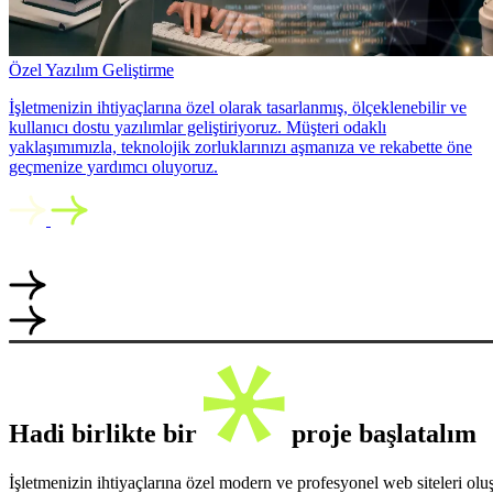
Özel Yazılım Geliştirme
İşletmenizin ihtiyaçlarına özel olarak tasarlanmış, ölçeklenebilir ve
kullanıcı dostu yazılımlar geliştiriyoruz. Müşteri odaklı
yaklaşımımızla, teknolojik zorluklarınızı aşmanıza ve rekabette öne
geçmenize yardımcı oluyoruz.
Hadi birlikte bir
proje başlatalım
İşletmenizin ihtiyaçlarına özel modern ve profesyonel web siteleri ol