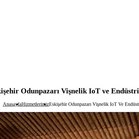
işehir Odunpazarı Vişnelik IoT ve Endüstri
Anasayfa
Hizmetlerimiz
Eskişehir Odunpazarı Vişnelik IoT Ve Endüstr