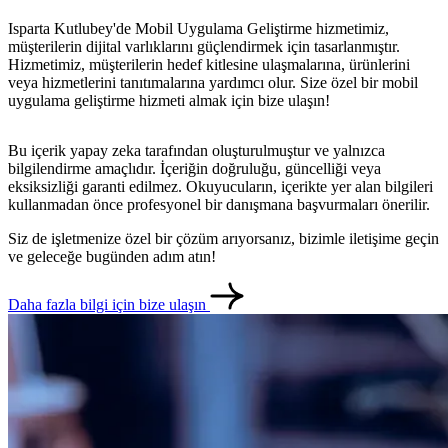
Isparta Kutlubey'de Mobil Uygulama Geliştirme hizmetimiz,
müşterilerin dijital varlıklarını güçlendirmek için tasarlanmıştır.
Hizmetimiz, müşterilerin hedef kitlesine ulaşmalarına, ürünlerini
veya hizmetlerini tanıtımalarına yardımcı olur. Size özel bir mobil
uygulama geliştirme hizmeti almak için bize ulaşın!
Bu içerik yapay zeka tarafından oluşturulmuştur ve yalnızca
bilgilendirme amaçlıdır. İçeriğin doğruluğu, güncelliği veya
eksiksizliği garanti edilmez. Okuyucuların, içerikte yer alan bilgileri
kullanmadan önce profesyonel bir danışmana başvurmaları önerilir.
Siz de işletmenize özel bir çözüm arıyorsanız, bizimle iletişime geçin
ve geleceğe bugünden adım atın!
metlerimiz
İletişim
English
Daha fazla bilgi için bize ulaşın