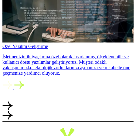
Özel Yazılım Geliştirme
İşletmenizin ihtiyaçlarına özel olarak tasarlanmış, ölçeklenebilir ve
kullanıcı dostu yazılımlar geliştiriyoruz. Müşteri odaklı
yaklaşımımızla, teknolojik zorluklarınızı aşmanıza ve rekabette öne
geçmenize yardımcı oluyoruz.