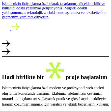
İşletmenizin ihtiyaçlarına özel olarak tasarlanmış, ölçeklenebilir ve
kullanıcı dostu yazılımlar geliştiriyoruz. Müşteri odaklı
yaklaşımımızla, teknolojik zorluklarınızı aşmanıza ve rekabette öne
geçmenize yardımcı oluyoruz.
Hadi birlikte bir
proje başlatalım
İşletmenizin ihtiyaçlarına özel modern ve profesyonel web siteleri
oluşturma konusunda uzmanız. Ekibimiz, işletmenizin çevrimiçi
ortamda öne çıkmasını sağlayacak pratik ve görsel açıdan etkileyici
tasarım çözümleri sunmak için yaratıcı ve teknik becerilerini kullanır.