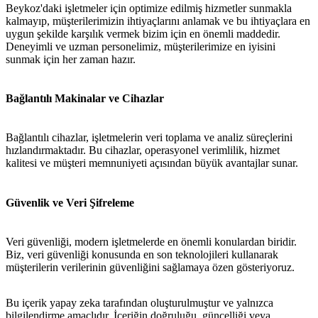
Beykoz'daki işletmeler için optimize edilmiş hizmetler sunmakla
kalmayıp, müşterilerimizin ihtiyaçlarını anlamak ve bu ihtiyaçlara en
uygun şekilde karşılık vermek bizim için en önemli maddedir.
Deneyimli ve uzman personelimiz, müşterilerimize en iyisini
sunmak için her zaman hazır.
Bağlantılı Makinalar ve Cihazlar
metlerimiz
İletişim
English
Bağlantılı cihazlar, işletmelerin veri toplama ve analiz süreçlerini
hızlandırmaktadır. Bu cihazlar, operasyonel verimlilik, hizmet
kalitesi ve müşteri memnuniyeti açısından büyük avantajlar sunar.
Güvenlik ve Veri Şifreleme
Veri güvenliği, modern işletmelerde en önemli konulardan biridir.
Biz, veri güvenliği konusunda en son teknolojileri kullanarak
müşterilerin verilerinin güvenliğini sağlamaya özen gösteriyoruz.
Bu içerik yapay zeka tarafından oluşturulmuştur ve yalnızca
bilgilendirme amaçlıdır. İçeriğin doğruluğu, güncelliği veya