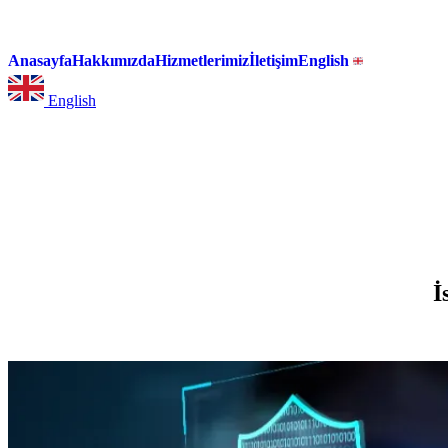
Anasayfa
Hakkımızda
Hizmetlerimiz
İletişim
English
English
İ