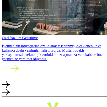
Özel Yazılım Geliştirme
İşletmenizin ihtiyaçlarına özel olarak tasarlanmış, ölçeklenebilir ve
kullanıcı dostu yazılımlar geliştiriyoruz. Müşteri odaklı
yaklaşımımızla, teknolojik zorluklarınızı aşmanıza ve rekabette öne
geçmenize yardımcı oluyoruz.