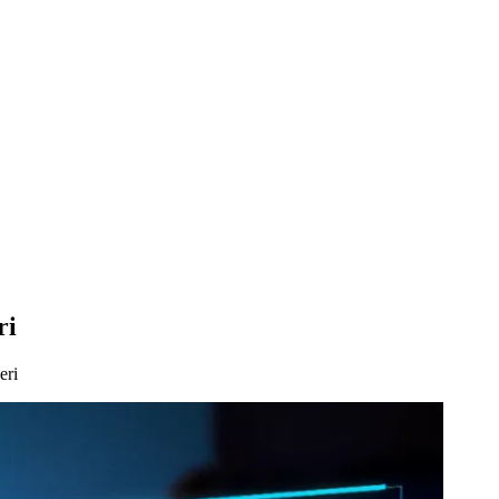
ri
eri