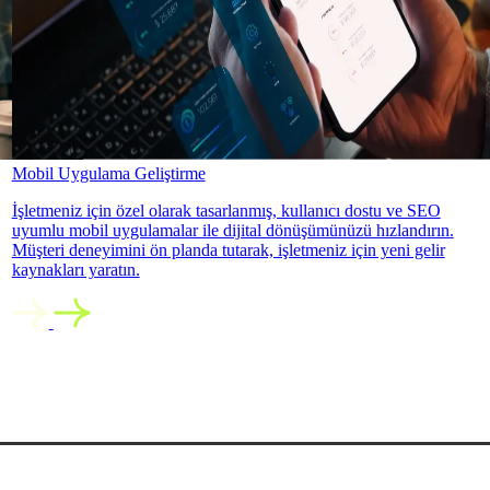
Mobil Uygulama Geliştirme
İşletmeniz için özel olarak tasarlanmış, kullanıcı dostu ve SEO
uyumlu mobil uygulamalar ile dijital dönüşümünüzü hızlandırın.
Müşteri deneyimini ön planda tutarak, işletmeniz için yeni gelir
kaynakları yaratın.