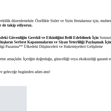
üreklilik düzenlemektir. Özellikle Sizler ve Sizin firmalarınız için, muht
de de takip ediyoruz.
ndeki Güvenliğin Gerekli ve Etkinliğini Belli Edebilmek İçin
Sonsuz 
uşların Serbest Kapanmalarını ve Siyan Yeterliliği Paylaşmak İçi
ilgi Pazarına** Ülkedeki Düşünceleri ve Hakemiyetleri Geliştirme
rme amaçlıdır. İçeriğin doğruluğu, güncelliği veya eksiksizliği garanti 
n ve geleceğe bugünden adım atın!