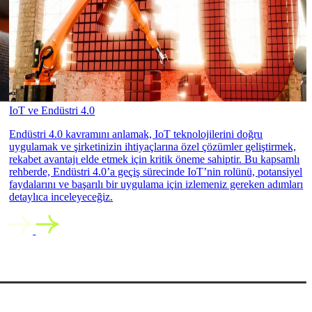
IoT ve Endüstri 4.0
Endüstri 4.0 kavramını anlamak, IoT teknolojilerini doğru
uygulamak ve şirketinizin ihtiyaçlarına özel çözümler geliştirmek,
rekabet avantajı elde etmek için kritik öneme sahiptir. Bu kapsamlı
rehberde, Endüstri 4.0’a geçiş sürecinde IoT’nin rolünü, potansiyel
faydalarını ve başarılı bir uygulama için izlemeniz gereken adımları
detaylıca inceleyeceğiz.