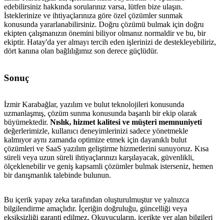
edebilirsiniz hakkında sorularınız varsa, lütfen bize ulaşın.
İsteklerinize ve ihtiyaçlarınıza göre özel çözümler sunmak
konusunda yararlanabilirsiniz. Doğru çözümü bulmak için doğru
ekipten çalışmanızın önemini biliyor olmanız normaldir ve bu, bir
ekiptir. Hatay'da yer almayı tercih eden işlerinizi de destekleyebiliriz,
dört kanına olan bağlılığımız son derece güçlüdür.
Sonuç
İzmir Karabağlar, yazılım ve bulut teknolojileri konusunda
uzmanlaşmış, çözüm sunma konusunda başarılı bir ekip olarak
büyümektedir.
Nıslık, hizmet kalitesi ve müşteri memnuniyeti
değerlerimizle, kullanıcı deneyimlerinizi sadece yönetmekle
kalmıyor aynı zamanda optimize etmek için dayanıklı bulut
çözümleri ve SaaS yazılım geliştirme hizmetlerini sunuyoruz. Kısa
süreli veya uzun süreli ihtiyaçlarınızı karşılayacak, güvenlikli,
ölçeklenebilir ve geniş kapsamli çözümler bulmak isterseniz, hemen
bir danışmanlık talebinde bulunun.
metlerimiz
İletişim
English
Bu içerik yapay zeka tarafından oluşturulmuştur ve yalnızca
bilgilendirme amaçlıdır. İçeriğin doğruluğu, güncelliği veya
eksiksizliği garanti edilmez. Okuyucuların, içerikte yer alan bilgileri