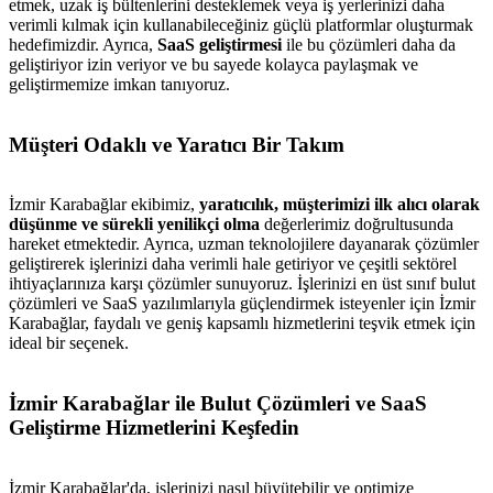
etmek, uzak iş bültenlerini desteklemek veya iş yerlerinizi daha
verimli kılmak için kullanabileceğiniz güçlü platformlar oluşturmak
hedefimizdir. Ayrıca,
SaaS geliştirmesi
ile bu çözümleri daha da
geliştiriyor izin veriyor ve bu sayede kolayca paylaşmak ve
geliştirmemize imkan tanıyoruz.
Müşteri Odaklı ve Yaratıcı Bir Takım
İzmir Karabağlar ekibimiz,
yaratıcılık, müşterimizi ilk alıcı olarak
düşünme ve sürekli yenilikçi olma
değerlerimiz doğrultusunda
hareket etmektedir. Ayrıca, uzman teknolojilere dayanarak çözümler
geliştirerek işlerinizi daha verimli hale getiriyor ve çeşitli sektörel
ihtiyaçlarınıza karşı çözümler sunuyoruz. İşlerinizi en üst sınıf bulut
çözümleri ve SaaS yazılımlarıyla güçlendirmek isteyenler için İzmir
Karabağlar, faydalı ve geniş kapsamlı hizmetlerini teşvik etmek için
ideal bir seçenek.
İzmir Karabağlar ile Bulut Çözümleri ve SaaS
Geliştirme Hizmetlerini Keşfedin
İzmir Karabağlar'da, işlerinizi nasıl büyütebilir ve optimize