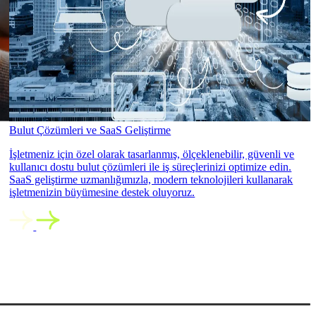
Bulut Çözümleri ve SaaS Geliştirme
İşletmeniz için özel olarak tasarlanmış, ölçeklenebilir, güvenli ve
kullanıcı dostu bulut çözümleri ile iş süreçlerinizi optimize edin.
SaaS geliştirme uzmanlığımızla, modern teknolojileri kullanarak
işletmenizin büyümesine destek oluyoruz.