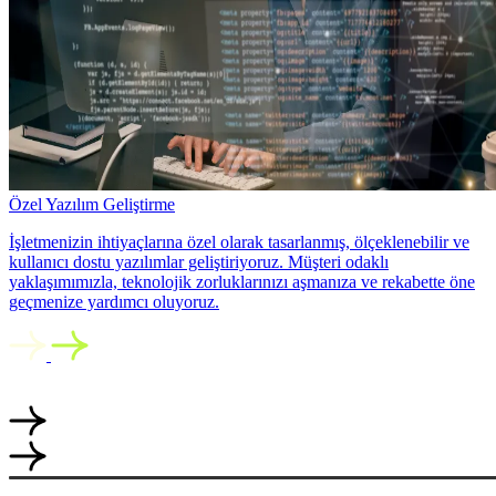
Özel Yazılım Geliştirme
İşletmenizin ihtiyaçlarına özel olarak tasarlanmış, ölçeklenebilir ve
kullanıcı dostu yazılımlar geliştiriyoruz. Müşteri odaklı
yaklaşımımızla, teknolojik zorluklarınızı aşmanıza ve rekabette öne
geçmenize yardımcı oluyoruz.