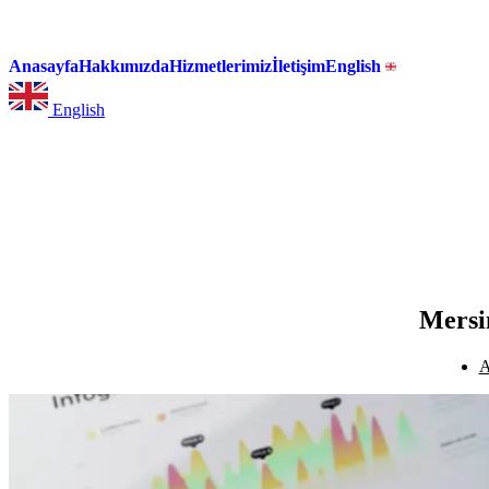
Anasayfa
Hakkımızda
Hizmetlerimiz
İletişim
English
English
Mersi
A