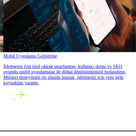
Mobil Uygulama Geliştirme
İşletmeniz için özel olarak tasarlanmış, kullanıcı dostu ve SEO
uyumlu mobil uygulamalar ile dijital dönüşümünüzü hızlandırın.
Müşteri deneyimini ön planda tutarak, işletmeniz için yeni gelir
kaynakları yaratın.