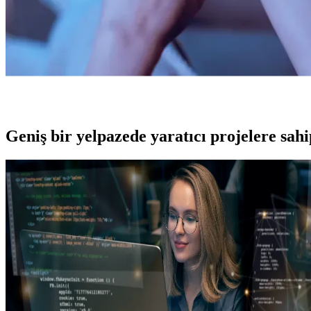
Geniş bir yelpazede yaratıcı projelere
sah