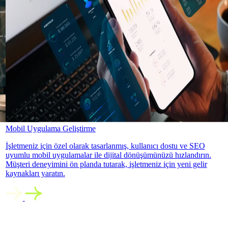
Mobil Uygulama Geliştirme
İşletmeniz için özel olarak tasarlanmış, kullanıcı dostu ve SEO
uyumlu mobil uygulamalar ile dijital dönüşümünüzü hızlandırın.
Müşteri deneyimini ön planda tutarak, işletmeniz için yeni gelir
kaynakları yaratın.