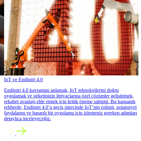
IoT ve Endüstri 4.0
Endüstri 4.0 kavramını anlamak, IoT teknolojilerini doğru
uygulamak ve şirketinizin ihtiyaçlarına özel çözümler geliştirmek,
rekabet avantajı elde etmek için kritik öneme sahiptir. Bu kapsamlı
rehberde, Endüstri 4.0’a geçiş sürecinde IoT’nin rolünü, potansiyel
faydalarını ve başarılı bir uygulama için izlemeniz gereken adımları
detaylıca inceleyeceğiz.