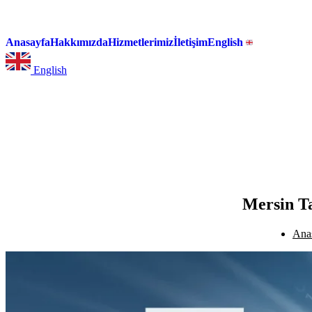
Anasayfa
Hakkımızda
Hizmetlerimiz
İletişim
English
English
Mersin Ta
Ana