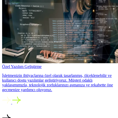
Özel Yazılım Geliştirme
İşletmenizin ihtiyaçlarına özel olarak tasarlanmış, ölçeklenebilir ve
kullanıcı dostu yazılımlar geliştiriyoruz. Müşteri odaklı
yaklaşımımızla, teknolojik zorluklarınızı aşmanıza ve rekabette öne
geçmenize yardımcı oluyoruz.