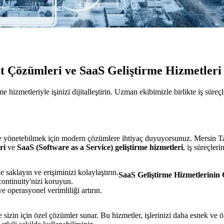
t Çözümleri ve SaaS Geliştirme Hizmetler
izmetleriyle işinizi dijitalleştirin. Uzman ekibimizle birlikte iş süreçler
de yönetebilmek için modern çözümlere ihtiyaç duyuyorsunuz. Mersin Tarsu
ri
ve
SaaS (Software as a Service) geliştirme hizmetleri
, iş süreçler
de saklayın ve erişiminizi kolaylaştırın.
SaaS Geliştirme Hizmetlerinin
 continuity'nizi koruyun.
ve operasyonel verimliliği artırın.
 ve sizin için özel çözümler sunar. Bu hizmetler, işlerinizi daha esnek ve