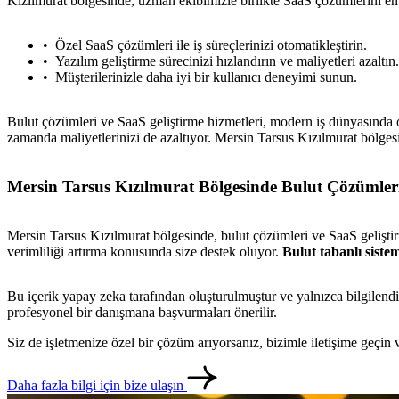
Kızılmurat bölgesinde, uzman ekibimizle birlikte SaaS çözümlerini en et
Özel SaaS çözümleri ile iş süreçlerinizi otomatikleştirin.
Yazılım geliştirme sürecinizi hızlandırın ve maliyetleri azaltın.
Müşterilerinizle daha iyi bir kullanıcı deneyimi sunun.
Bulut çözümleri ve SaaS geliştirme hizmetleri, modern iş dünyasında ol
zamanda maliyetlerinizi de azaltıyor. Mersin Tarsus Kızılmurat bölges
Mersin Tarsus Kızılmurat Bölgesinde Bulut Çözümleri
Mersin Tarsus Kızılmurat bölgesinde, bulut çözümleri ve SaaS geliştirme
verimliliği artırma konusunda size destek oluyor.
Bulut tabanlı siste
Bu içerik yapay zeka tarafından oluşturulmuştur ve yalnızca bilgilendi
profesyonel bir danışmana başvurmaları önerilir.
Siz de işletmenize özel bir çözüm arıyorsanız, bizimle iletişime geçi
Daha fazla bilgi için bize ulaşın