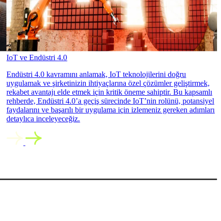
IoT ve Endüstri 4.0
Endüstri 4.0 kavramını anlamak, IoT teknolojilerini doğru
uygulamak ve şirketinizin ihtiyaçlarına özel çözümler geliştirmek,
rekabet avantajı elde etmek için kritik öneme sahiptir. Bu kapsamlı
rehberde, Endüstri 4.0’a geçiş sürecinde IoT’nin rolünü, potansiyel
faydalarını ve başarılı bir uygulama için izlemeniz gereken adımları
detaylıca inceleyeceğiz.