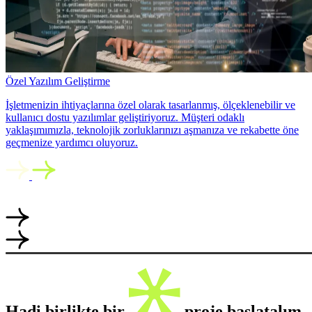
Özel Yazılım Geliştirme
İşletmenizin ihtiyaçlarına özel olarak tasarlanmış, ölçeklenebilir ve
kullanıcı dostu yazılımlar geliştiriyoruz. Müşteri odaklı
yaklaşımımızla, teknolojik zorluklarınızı aşmanıza ve rekabette öne
geçmenize yardımcı oluyoruz.
Hadi birlikte bir
proje başlatalım