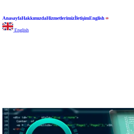
Anasayfa
Hakkımızda
Hizmetlerimiz
İletişim
English
English