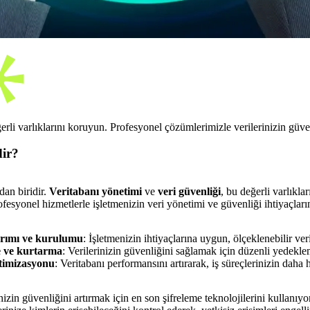
rli varlıklarını koruyun. Profesyonel çözümlerimizle verilerinizin güven
dir?
dan biridir.
Veritabanı yönetimi
ve
veri güvenliği
, bu değerli varlıkla
esyonel hizmetlerle işletmenizin veri yönetimi ve güvenliği ihtiyaçların
arımı ve kurulumu
: İşletmenizin ihtiyaçlarına uygun, ölçeklenebilir v
e ve kurtarma
: Verilerinizin güvenliğini sağlamak için düzenli yedekl
timizasyonu
: Veritabanı performansını artırarak, iş süreçlerinizin daha 
inizin güvenliğini artırmak için en son şifreleme teknolojilerini kullanıyo