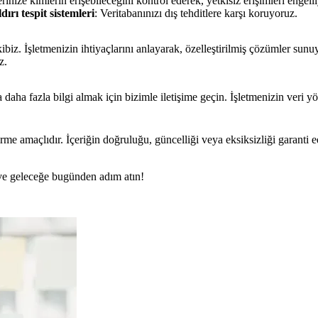
erinize kimlerin erişebileceğini kontrol ederek, yetkisiz erişimleri engell
ırı tespit sistemleri
: Veritabanınızı dış tehditlere karşı koruyoruz.
ibiz. İşletmenizin ihtiyaçlarını anlayarak, özelleştirilmiş çözümler sun
z.
daha fazla bilgi almak için bizimle iletişime geçin. İşletmenizin veri yö
rme amaçlıdır. İçeriğin doğruluğu, güncelliği veya eksiksizliği garanti 
n ve geleceğe bugünden adım atın!