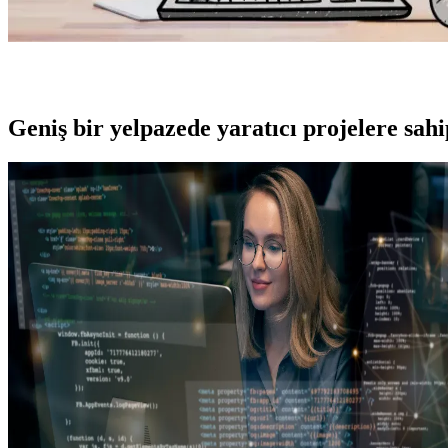
Geniş bir yelpazede yaratıcı projelere
sah